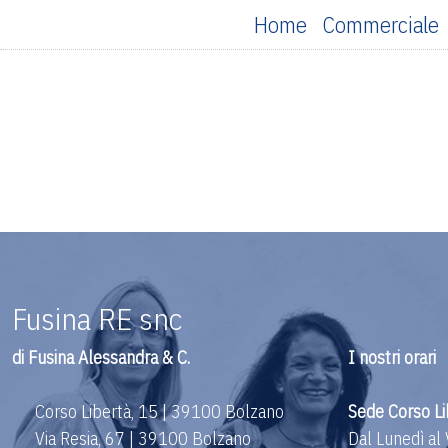
Home
Commerciale
Fusina RE snc
di Fusina Alessandra & C.
I nostri orari
Corso Libertà, 15 | 39100 Bolzano
Sede Corso Li
Via Resia, 67 | 39100 Bolzano
Dal Lunedì al