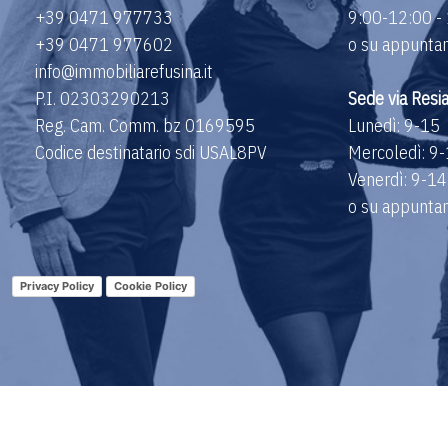
+39 0471 977733
9:00-12:00 -
+39 0471 977602
o su appuntame
info@immobiliarefusina.it
P.I. 02303290213
Sede via Resi
Reg. Cam. Comm. bz 0169595
Lunedì: 9-15
Codice destinatario sdi USAL8PV
Mercoledì: 9
Venerdì: 9-14
o su appuntame
Privacy Policy
Cookie Policy