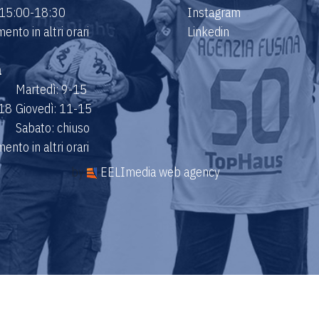
 15:00-18:30
Instagram
nto in altri orari
Linkedin
a
Martedì: 9-15
-18
Giovedì: 11-15
Sabato: chiuso
nto in altri orari
by
EELImedia web agency