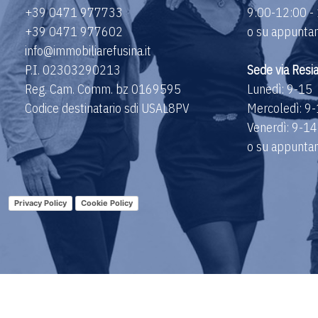
+39 0471 977733
9:00-12:00 -
+39 0471 977602
o su appuntame
info@immobiliarefusina.it
P.I. 02303290213
Sede via Resi
Reg. Cam. Comm. bz 0169595
Lunedì: 9-15
Codice destinatario sdi USAL8PV
Mercoledì: 9
Venerdì: 9-14
o su appuntame
Privacy Policy
Cookie Policy