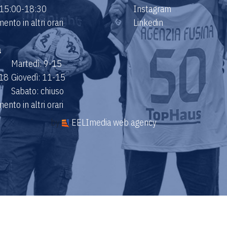
 15:00-18:30
Instagram
nto in altri orari
Linkedin
a
Martedì: 9-15
-18
Giovedì: 11-15
Sabato: chiuso
nto in altri orari
by
EELImedia web agency