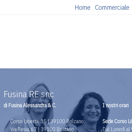
Home
Commerciale
Fusina RE snc
di Fusina Alessandra & C.
I nostri orari
Corso Libertà, 15 | 39100 Bolzano
Sede Corso Li
Via Resia, 67 | 39100 Bolzano
Dal Lunedì al