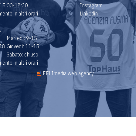
 15:00-18:30
Instagram
nto in altri orari
Linkedin
a
Martedì: 9-15
-18
Giovedì: 11-15
Sabato: chiuso
nto in altri orari
by
EELImedia web agency