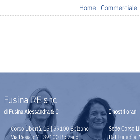
Home
Commerciale
Fusina RE snc
di Fusina Alessandra & C.
I nostri orari
Corso Libertà, 15 | 39100 Bolzano
Sede Corso Li
Via Resia, 67 | 39100 Bolzano
Dal Lunedì al