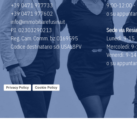
+39 0471 977733
9:00-12:00 -
+39 0471 977602
o su appuntame
info@immobiliarefusina.it
P.I. 02303290213
Sede via Resi
Reg. Cam. Comm. bz 0169595
Lunedì: 9-15
Codice destinatario sdi USAL8PV
Mercoledì: 9
Venerdì: 9-14
o su appuntame
Privacy Policy
Cookie Policy